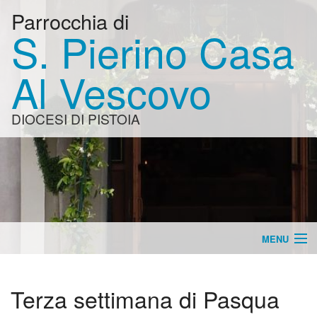
Parrocchia di
S. Pierino Casa
Al Vescovo
DIOCESI DI PISTOIA
MENU
Home
Terza settimana di Pasqua
Appuntamenti